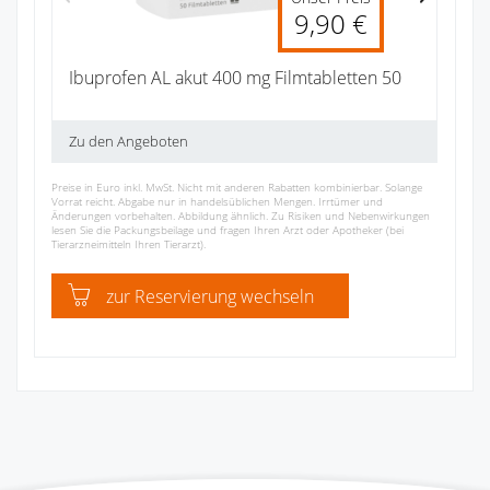
9,90 €
Ibuprofen AL akut 400 mg Filmtabletten 50
Zu den Angeboten
Preise in Euro inkl. MwSt. Nicht mit anderen Rabatten kombinierbar. Solange
Vorrat reicht. Abgabe nur in handelsüblichen Mengen. Irrtümer und
Änderungen vorbehalten. Abbildung ähnlich. Zu Risiken und Nebenwirkungen
lesen Sie die Packungsbeilage und fragen Ihren Arzt oder Apotheker (bei
Tierarzneimitteln Ihren Tierarzt).
zur Reservierung wechseln