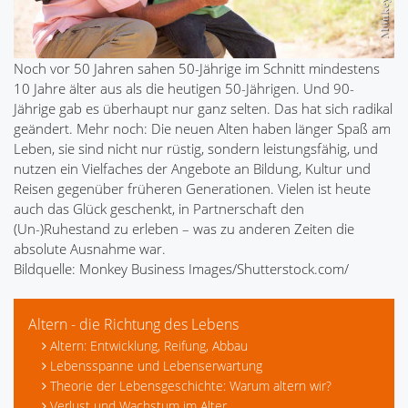
Noch vor 50 Jahren sahen 50-Jährige im Schnitt mindestens
10 Jahre älter aus als die heutigen 50-Jährigen. Und 90-
Jährige gab es überhaupt nur ganz selten. Das hat sich radikal
geändert. Mehr noch: Die neuen Alten haben länger Spaß am
Leben, sie sind nicht nur rüstig, sondern leistungsfähig, und
nutzen ein Vielfaches der Angebote an Bildung, Kultur und
Reisen gegenüber früheren Generationen. Vielen ist heute
auch das Glück geschenkt, in Partnerschaft den
(Un-)Ruhestand zu erleben – was zu anderen Zeiten die
absolute Ausnahme war.
Bildquelle: Monkey Business Images/Shutterstock.com/
Altern - die Richtung des Lebens
Altern: Entwicklung, Reifung, Abbau
Lebensspanne und Lebenserwartung
Theorie der Lebensgeschichte: Warum altern wir?
Verlust und Wachstum im Alter