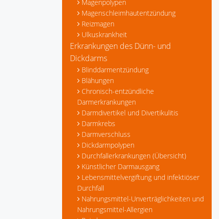
Magenpolypen
Magenschleimhautentzündung
Reizmagen
Ulkuskrankheit
Erkrankungen des Dünn- und
Dickdarms
Blinddarmentzündung
Blähungen
Chronisch-entzündliche
Darmerkrankungen
Darmdivertikel und Divertikulitis
Darmkrebs
Darmverschluss
Dickdarmpolypen
Durchfallerkrankungen (Übersicht)
Künstlicher Darmausgang
Lebensmittelvergiftung und infektiöser
Durchfall
Nahrungsmittel-Unverträglichkeiten und
Nahrungsmittel-Allergien