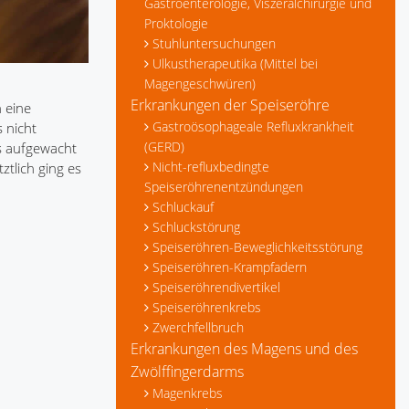
Gastroenterologie, Viszeralchirurgie und
Proktologie
Stuhluntersuchungen
Ulkustherapeutika (Mittel bei
Magengeschwüren)
Erkrankungen der Speiseröhre
 eine
Gastroösophageale Refluxkrankheit
 nicht
(GERD)
s aufgewacht
Nicht-refluxbedingte
ztlich ging es
Speiseröhrenentzündungen
Schluckauf
Schluckstörung
Speiseröhren-Beweglichkeitsstörung
Speiseröhren-Krampfadern
Speiseröhrendivertikel
Speiseröhrenkrebs
Zwerchfellbruch
Erkrankungen des Magens und des
Zwölffingerdarms
Magenkrebs