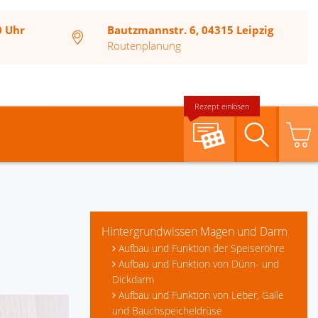
0 Uhr
Bautzmannstr. 6, 04315 Leipzig
Routenplanung
Rezept einlösen
Suche
Hintergrundwissen Magen und Darm
Aufbau und Funktion der Speiseröhre
Aufbau und Funktion von Dünn- und
Dickdarm
Aufbau und Funktion von Leber, Galle
und Bauchspeicheldrüse