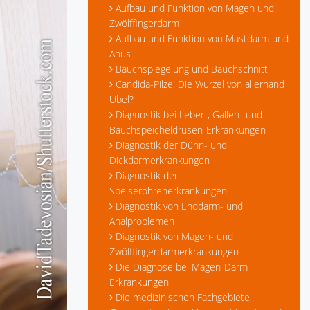
Aufbau und Funktion von Magen und
Zwölffingerdarm
Aufbau und Funktion von Mastdarm und
Anus
Bauchspiegelung und Bauchschnitt
Candida-Pilze: Die Wurzel von allerhand
Übel?
Diagnostik bei Leber-, Gallen- und
Bauchspeicheldrüsen-Erkrankungen
Diagnostik der Dünn- und
Dickdarmerkrankungen
Diagnostik der
Speiseröhrenerkrankungen
Diagnostik von Enddarm- und
Analproblemen
Diagnostik von Magen- und
Zwölffingerdarmerkrankungen
Die Diagnose bei Magen-Darm-
Erkrankungen
Die medizinischen Fachgebiete