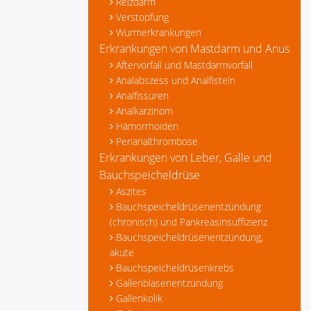
Reizdarm
Verstopfung
Wurmerkrankungen
Erkrankungen von Mastdarm und Anus
Aftervorfall und Mastdarmvorfall
Analabszess und Analfisteln
Analfissuren
Analkarzinom
Hämorrhoiden
Perianalthrombose
Erkrankungen von Leber, Galle und
Bauchspeicheldrüse
Aszites
Bauchspeicheldrüsenentzündung
(chronisch) und Pankreasinsuffizienz
Bauchspeicheldrüsenentzündung,
akute
Bauchspeicheldrüsenkrebs
Gallenblasenentzündung
Gallenkolik