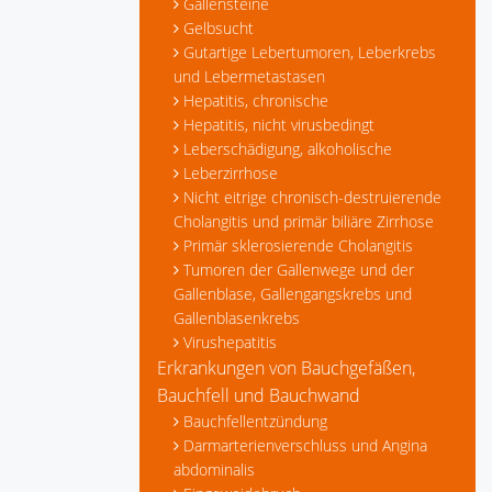
Gallensteine
Gelbsucht
Gutartige Lebertumoren, Leberkrebs
und Lebermetastasen
Hepatitis, chronische
Hepatitis, nicht virusbedingt
Leberschädigung, alkoholische
Leberzirrhose
Nicht eitrige chronisch-destruierende
Cholangitis und primär biliäre Zirrhose
Primär sklerosierende Cholangitis
Tumoren der Gallenwege und der
Gallenblase, Gallengangskrebs und
Gallenblasenkrebs
Virushepatitis
Erkrankungen von Bauchgefäßen,
Bauchfell und Bauchwand
Bauchfellentzündung
Darmarterienverschluss und Angina
abdominalis